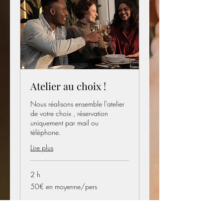
Atelier au choix !
Nous réalisons ensemble l'atelier
de votre choix , réservation
uniquement par mail ou
téléphone.
Lire plus
2 h
50€
50€ en moyenne/pers
en
moyenne/pers
Plus d'infos