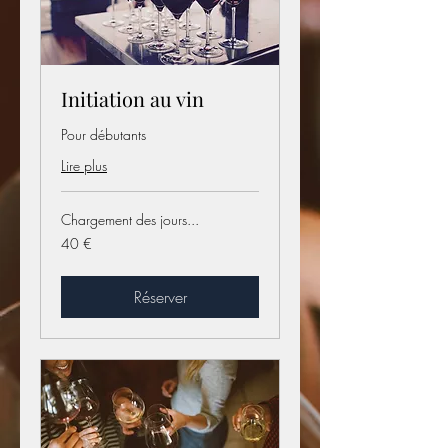
Initiation au vin
Pour débutants
Lire plus
Chargement des jours...
40
40 €
euros
Réserver