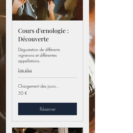
Cours d'œnologie :
Découverte
Dégustation de différents
vignerons et différentes
appellations.
Lire plus
Chargement des jours...
50
50 €
euros
Réserver