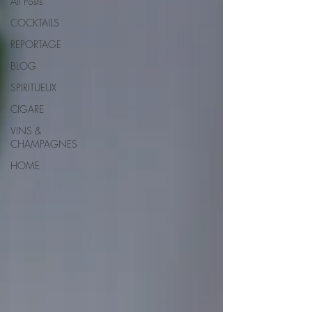
All Posts
COCKTAILS
REPORTAGE
BLOG
SPIRITUEUX
CIGARE
VINS &
CHAMPAGNES
HOME