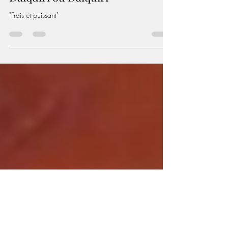
Rixencave null
31 janv. 2021
2 min de lecture
Daïquiri ou Daiquiri
"Frais et puissant"