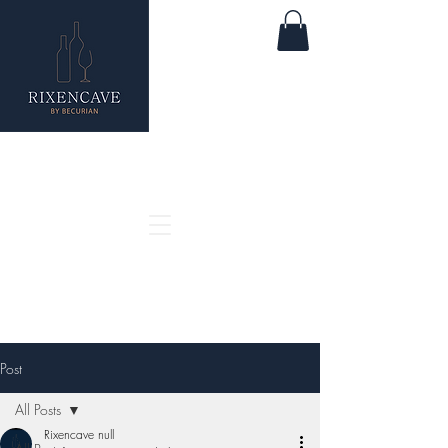
Post
All Posts
Rixencave null