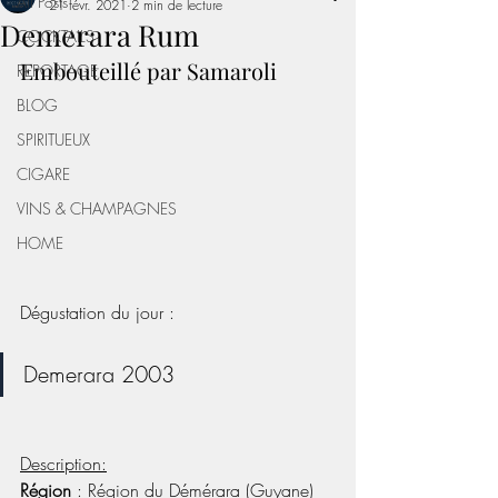
All Posts
21 févr. 2021
2 min de lecture
Demerara Rum
COCKTAILS
Embouteillé par Samaroli
REPORTAGE
BLOG
SPIRITUEUX
CIGARE
VINS & CHAMPAGNES
HOME
Dégustation du jour :
Demerara 2003 
Description:
Région 
: Région du Démérara (Guyane) 