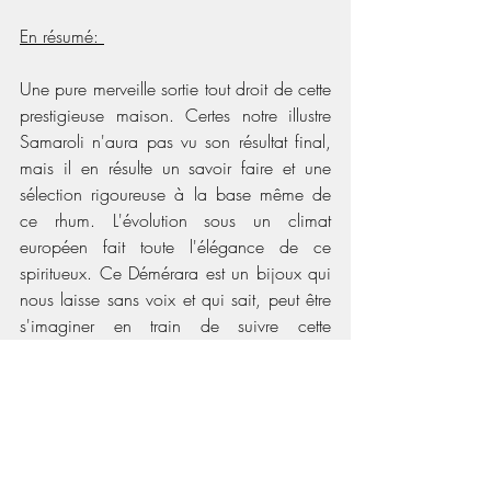
En résumé: 
Une pure merveille sortie tout droit de cette 
prestigieuse maison. Certes notre illustre 
Samaroli n'aura pas vu son résultat final, 
mais il en résulte un savoir faire et une 
sélection rigoureuse à la base même de 
ce rhum. L'évolution sous un climat 
européen fait toute l'élégance de ce 
spiritueux. Ce Démérara est un bijoux qui 
nous laisse sans voix et qui sait, peut être 
s'imaginer en train de suivre cette 
danseuse vers un Eden lointain...
Laissez vous charmer par ce 
rhum original et intemporel...